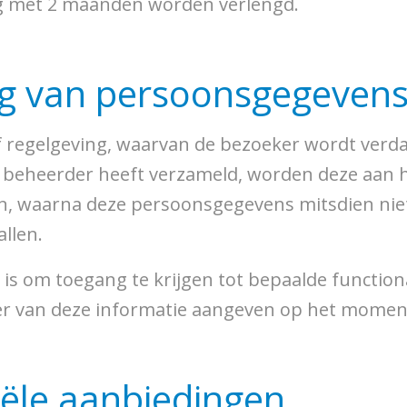
ig met 2 maanden worden verlengd.
ing van persoonsgegeven
f regelgeving, waarvan de bezoeker wordt verd
eheerder heeft verzameld, worden deze aan he
ten, waarna deze persoonsgegevens mitsdien ni
llen.
is om toegang te krijgen tot bepaalde functiona
ter van deze informatie aangeven op het momen
iële aanbiedingen