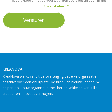
Ik ga akkoord met de voorwaarden zoals beschreven in het
Privacybeleid
.
*
KREANOVA
KreaNova werkt vanuit de overtuiging dat elke organisatie
beschikt over een onuitputtelijke bron van nieuwe ideeën. Wij
helpen ook jouw organisatie met het ontwikkelen van jullie
creatie- en innovatievermogen.