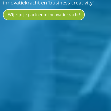
innovatiekracht en ‘business creativity’.
Wij zijn je partner in innovatiekracht!