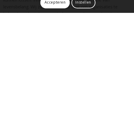
Accepteren
Instellen
levensbelang. Wij zien het als onze taak om organisaties te
helpen hun ideeënbron aan te boren, en de gevonden ideeën om
te zetten in nieuwe en nuttige producten, diensten en processen.
Stel gerust je vraag!
KreaNova helpt organisaties met het ontwikkelen van
hun innovatiekracht en zakelijke creativiteit. Wil jij hier
Bel
ook mee aan de slag? Stuur ons je bericht of bel
06-50278030