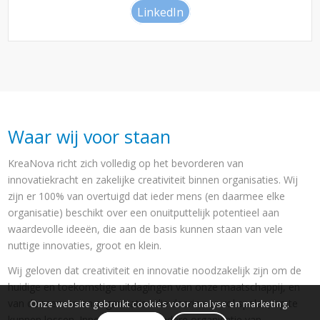
LinkedIn
Waar wij voor staan
KreaNova richt zich volledig op het bevorderen van
innovatiekracht en zakelijke creativiteit binnen organisaties. Wij
zijn er 100% van overtuigd dat ieder mens (en daarmee elke
organisatie) beschikt over een onuitputtelijk potentieel aan
waardevolle ideeën, die aan de basis kunnen staan van vele
nuttige innovaties, groot en klein.
Wij geloven dat creativiteit en innovatie noodzakelijk zijn om de
huidige en toekomstige uitdagingen van onze maatschappij, en
van de mensen en organisaties die daarin een rol spelen, op te
Onze website gebruikt cookies voor analyse en marketing.
kunnen lossen. Innovatie is voor iedere organisatie van