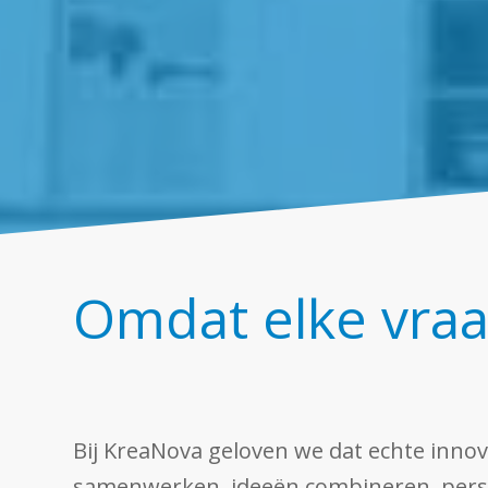
Omdat elke vraag
Bij KreaNova geloven we dat echte innov
samenwerken, ideeën combineren, persp