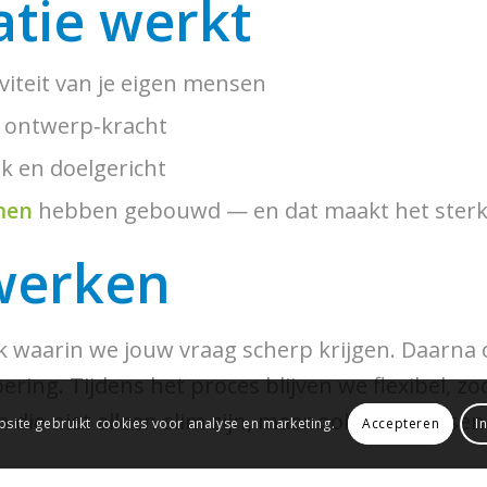
tie werkt
iviteit van je eigen mensen
n ontwerp‑kracht
ek en doelgericht
men
hebben gebouwd — en dat maakt het sterk
werken
 waarin we jouw vraag scherp krijgen. Daarna 
ring. Tijdens het proces blijven we flexibel, z
ie niet alleen slim zijn, maar ook écht passen 
Accepteren
I
site gebruikt cookies voor analyse en marketing.