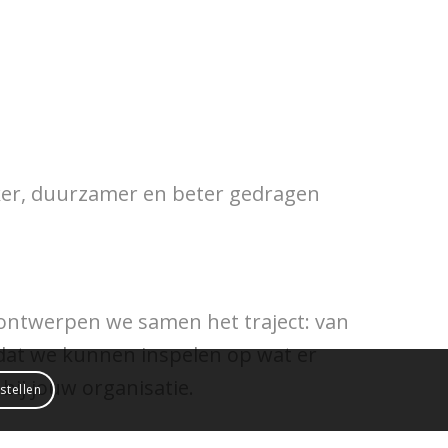
er, duurzamer en beter gedragen
ontwerpen we samen het traject: van
odat we kunnen inspelen op wat er
bij jouw organisatie.
nstellen