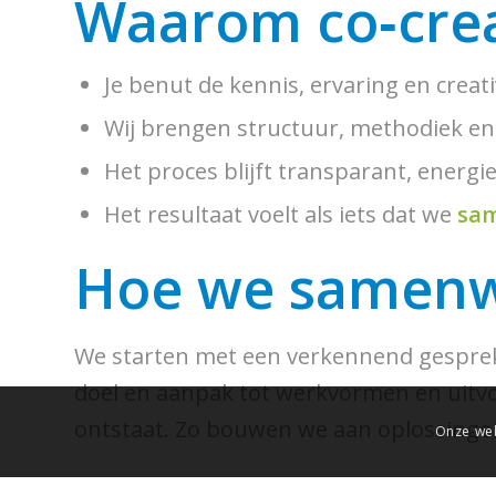
Waarom co‑crea
Je benut de kennis, ervaring en creat
Wij brengen structuur, methodiek e
Het proces blijft transparant, energi
Het resultaat voelt als iets dat we
sa
Hoe we samen
We starten met een verkennend gesprek
doel en aanpak tot werkvormen en uitvoe
ontstaat. Zo bouwen we aan oplossingen d
Onze web