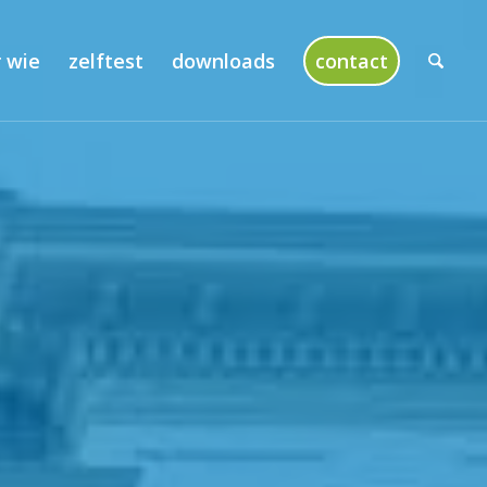
 wie
zelftest
downloads
contact