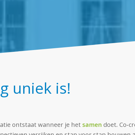
 uniek is!
atie ontstaat wanneer je het
samen
doet. Co‑cr
ectieven verrijken en stap voor stap bouwen a