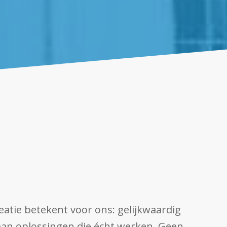
eatie betekent voor ons: gelijkwaardig
an oplossingen die écht werken. Geen