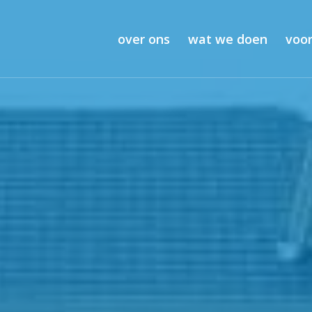
over ons
wat we doen
voor