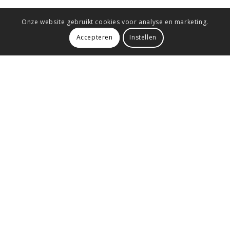
Onze website gebruikt cookies voor analyse en marketing.
Accepteren
Instellen
Wat is jouw challenge?
Heb jij een onderwerp waar je innovatieve ideeën voor
wilt ontwikkelen? Vertel het ons! Wij maken graag een
Bel 06-
voorstel voor jouw brainstormsessie!
50278030