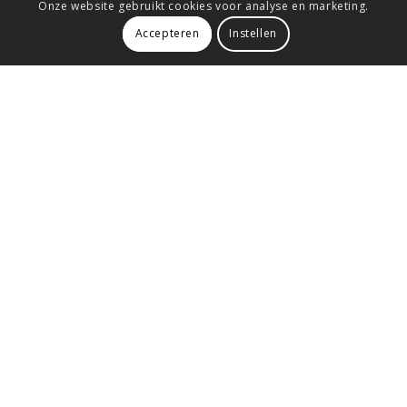
Onze website gebruikt cookies voor analyse en marketing.
Accepteren
Instellen
Jouw resultaten:
Een duidelijke innovatiekoers die je medewerkers in staat stelt
om actief bij te dragen aan het realiseren van jouw
innovatieambitie.
Een stimulerend klimaat waarbinnen je medewerkers met
ideeën durven komen & initiatief durven nemen.