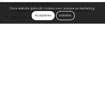
Warming Ups & Energisers
Onze website gebruikt cookies voor analyse en marketing.
Energiedips en weerstanden herkennen en oplossen
Accepteren
Instellen
Reflecteren op Praktijkopdracht
Tot besluit: Online Sessies & Tools