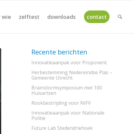
 wie
zelftest
downloads
contact
Recente berichten
Innovatieaanpak voor Proponent
Herbestemming Nedereindse Plas –
Gemeente Utrecht
Brainstorm­symposium met 100
Huisartsen
Rookbestrijding voor NIFV
Innovatieaanpak voor Nationale
Politie
Future Lab Steden­driehoek