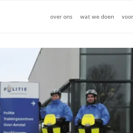
over ons
wat we doen
voor