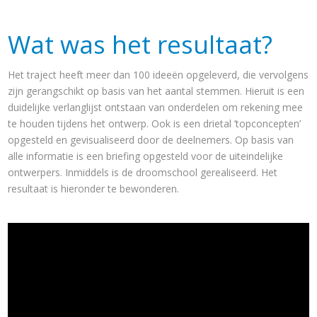
Wat was het resultaat?
Het traject heeft meer dan 100 ideeën opgeleverd, die vervolgens
zijn gerangschikt op basis van het aantal stemmen. Hieruit is een
duidelijke verlanglijst ontstaan van onderdelen om rekening mee
te houden tijdens het ontwerp. Ook is een drietal ’topconcepten’
opgesteld en gevisualiseerd door de deelnemers. Op basis van
alle informatie is een briefing opgesteld voor de uiteindelijke
ontwerpers. Inmiddels is de droomschool gerealiseerd. Het
resultaat is hieronder te bewonderen.